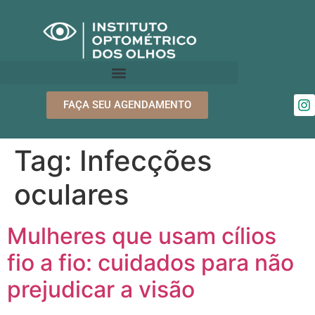
FAÇA SEU AGENDAMENTO
Tag:
Infecções
oculares
Mulheres que usam cílios
fio a fio: cuidados para não
prejudicar a visão