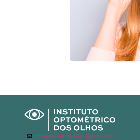
consultoratecnicaioo@gmail.com