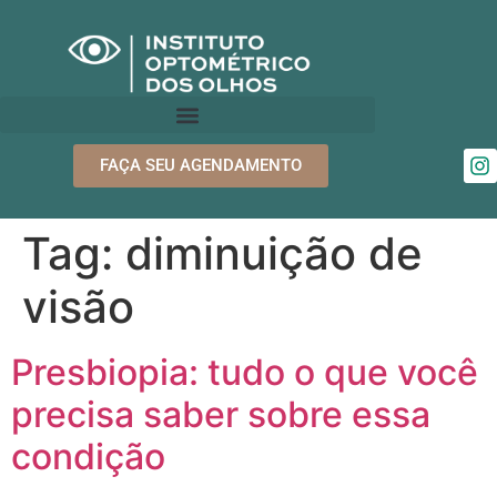
FAÇA SEU AGENDAMENTO
Tag:
diminuição de
visão
Presbiopia: tudo o que você
precisa saber sobre essa
condição