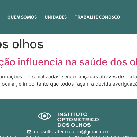
QUEM SOMOS
UNIDADES
TRABALHE CONOSCO
s olhos
ção influencia na saúde dos o
rmações ‘personalizadas’ sendo lançadas através de platafo
e ocular, é importante que todos façam a devida averigua
consultoratecnicaioo@gmail.com